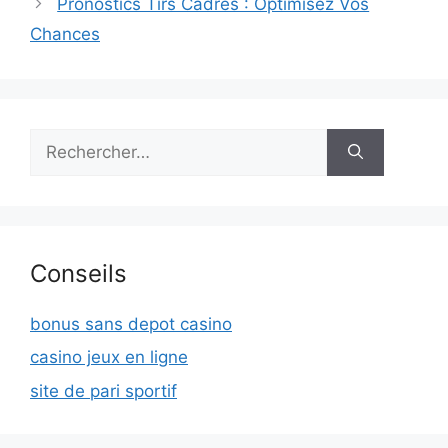
Pronostics Tirs Cadrés : Optimisez Vos
Chances
Rechercher :
Conseils
bonus sans depot casino
casino jeux en ligne
site de pari sportif