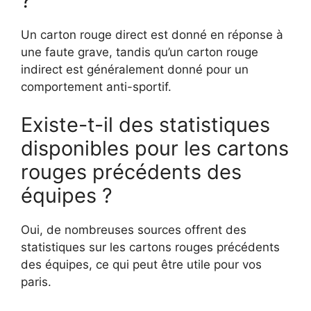
?
Un carton rouge direct est donné en réponse à
une faute grave, tandis qu’un carton rouge
indirect est généralement donné pour un
comportement anti-sportif.
Existe-t-il des statistiques
disponibles pour les cartons
rouges précédents des
équipes ?
Oui, de nombreuses sources offrent des
statistiques sur les cartons rouges précédents
des équipes, ce qui peut être utile pour vos
paris.