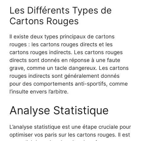
Les Différents Types de
Cartons Rouges
Il existe deux types principaux de cartons
rouges : les cartons rouges directs et les
cartons rouges indirects. Les cartons rouges
directs sont donnés en réponse à une faute
grave, comme un tacle dangereux. Les cartons
rouges indirects sont généralement donnés
pour des comportements anti-sportifs, comme
l’insulte envers l’arbitre.
Analyse Statistique
L’analyse statistique est une étape cruciale pour
optimiser vos paris sur les cartons rouges. Il est