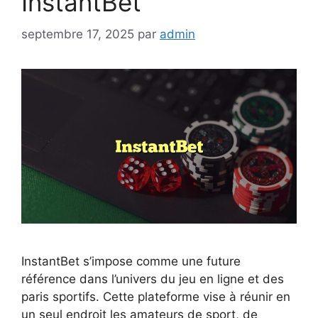
InstantBet
septembre 17, 2025
par
admin
InstantBet s’impose comme une future
référence dans l’univers du jeu en ligne et des
paris sportifs. Cette plateforme vise à réunir en
un seul endroit les amateurs de sport, de