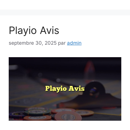
Playio Avis
septembre 30, 2025
par
admin