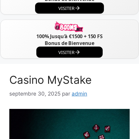
VISITER
100% Jusqu'à €1500 + 150 FS
Bonus de Bienvenue
VISITER
Casino MyStake
septembre 30, 2025
par
admin