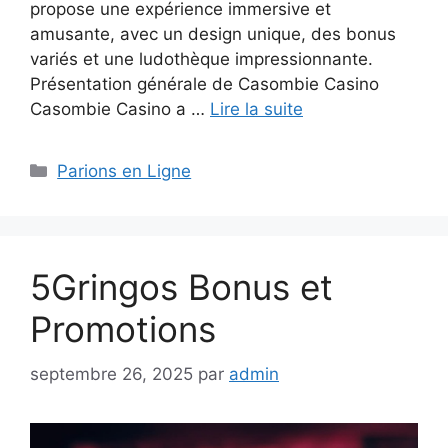
propose une expérience immersive et
amusante, avec un design unique, des bonus
variés et une ludothèque impressionnante.
Présentation générale de Casombie Casino
Casombie Casino a …
Lire la suite
Catégories
Parions en Ligne
5Gringos Bonus et
Promotions
septembre 26, 2025
par
admin