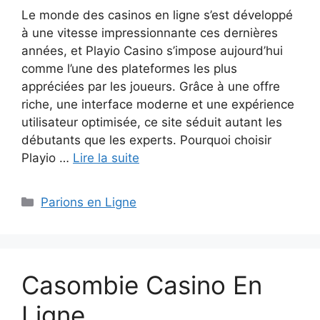
Le monde des casinos en ligne s’est développé
à une vitesse impressionnante ces dernières
années, et Playio Casino s’impose aujourd’hui
comme l’une des plateformes les plus
appréciées par les joueurs. Grâce à une offre
riche, une interface moderne et une expérience
utilisateur optimisée, ce site séduit autant les
débutants que les experts. Pourquoi choisir
Playio …
Lire la suite
Catégories
Parions en Ligne
Casombie Casino En
Ligne