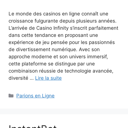
Le monde des casinos en ligne connaît une
croissance fulgurante depuis plusieurs années.
L’arrivée de Casino Infinity s’inscrit parfaitement
dans cette tendance en proposant une
expérience de jeu pensée pour les passionnés
de divertissement numérique. Avec son
approche moderne et son univers immersif,
cette plateforme se distingue par une
combinaison réussie de technologie avancée,
diversité …
Lire la suite
Catégories
Parions en Ligne