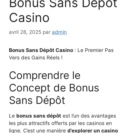
Bonus Sans Dépôt
Casino
avril 28, 2025
par
admin
Bonus Sans Dépôt Casino
: Le Premier Pas
Vers des Gains Réels !
Comprendre le
Concept de Bonus
Sans Dépôt
Le
bonus sans dépôt
est l’un des avantages
les plus attractifs offerts par les casinos en
ligne. C’est une manière
d’explorer un casino