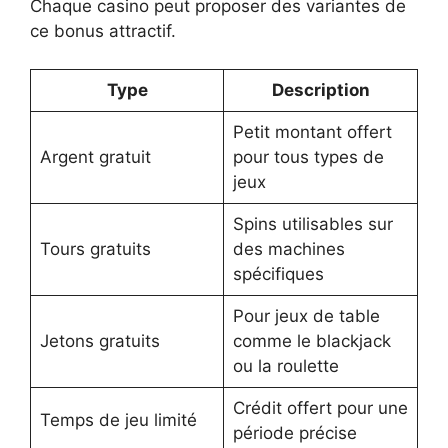
Chaque casino peut proposer des variantes de
ce bonus attractif.
Type
Description
Petit montant offert
Argent gratuit
pour tous types de
jeux
Spins utilisables sur
Tours gratuits
des machines
spécifiques
Pour jeux de table
Jetons gratuits
comme le blackjack
ou la roulette
Crédit offert pour une
Temps de jeu limité
période précise