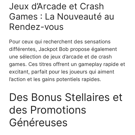
Jeux d’Arcade et Crash
Games : La Nouveauté au
Rendez-vous
Pour ceux qui recherchent des sensations
différentes, Jackpot Bob propose également
une sélection de jeux d’arcade et de crash
games. Ces titres offrent un gameplay rapide et
excitant, parfait pour les joueurs qui aiment
l’action et les gains potentiels rapides.
Des Bonus Stellaires et
des Promotions
Généreuses