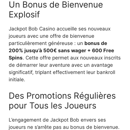
Un Bonus de Bienvenue
Explosif
Jackpot Bob Casino accueille ses nouveaux
joueurs avec une offre de bienvenue
particulièrement généreuse : un
bonus de
200% jusqu’à 500€ sans wager + 600 Free
Spins
. Cette offre permet aux nouveaux inscrits
de démarrer leur aventure avec un avantage
significatif, triplant effectivement leur bankroll
initiale.
Des Promotions Régulières
pour Tous les Joueurs
L’engagement de Jackpot Bob envers ses
joueurs ne s’arrête pas au bonus de bienvenue.