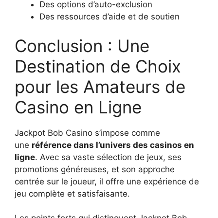
Des options d’auto-exclusion
Des ressources d’aide et de soutien
Conclusion : Une
Destination de Choix
pour les Amateurs de
Casino en Ligne
Jackpot Bob Casino s’impose comme
une
référence dans l’univers des casinos en
ligne
. Avec sa vaste sélection de jeux, ses
promotions généreuses, et son approche
centrée sur le joueur, il offre une expérience de
jeu complète et satisfaisante.