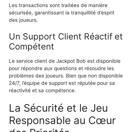
Les transactions sont traitées de manière
sécurisée, garantissant la tranquillité d’esprit
des joueurs.
Un Support Client Réactif et
Compétent
Le service client de Jackpot Bob est disponible
pour répondre aux questions et résoudre les
problèmes des joueurs. Bien que non disponible
24/7, l’équipe de support est réputée pour sa
réactivité et sa compétence.
La Sécurité et le Jeu
Responsable au Cœur