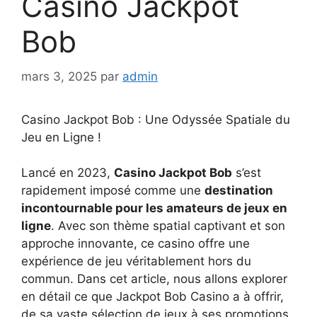
Casino Jackpot
Bob
mars 3, 2025
par
admin
Casino Jackpot Bob : Une Odyssée Spatiale du
Jeu en Ligne !
Lancé en 2023,
Casino Jackpot Bob
s’est
rapidement imposé comme une
destination
incontournable pour les amateurs de jeux en
ligne
. Avec son thème spatial captivant et son
approche innovante, ce casino offre une
expérience de jeu véritablement hors du
commun. Dans cet article, nous allons explorer
en détail ce que Jackpot Bob Casino a à offrir,
de sa vaste sélection de jeux à ses promotions