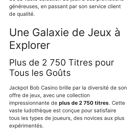
généreuses, en passant par son service client
de qualité.
Une Galaxie de Jeux à
Explorer
Plus de 2 750 Titres pour
Tous les Goûts
Jackpot Bob Casino brille par la diversité de son
offre de jeux, avec une collection
impressionnante de
plus de 2 750 titres
. Cette
vaste ludothèque est conçue pour satisfaire
tous les types de joueurs, des novices aux plus
expérimentés.