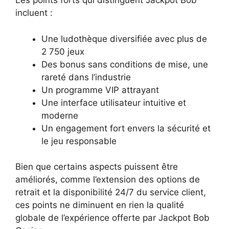
Les points forts qui distinguent Jackpot Bob
incluent :
Une ludothèque diversifiée avec plus de
2 750 jeux
Des bonus sans conditions de mise, une
rareté dans l’industrie
Un programme VIP attrayant
Une interface utilisateur intuitive et
moderne
Un engagement fort envers la sécurité et
le jeu responsable
Bien que certains aspects puissent être
améliorés, comme l’extension des options de
retrait et la disponibilité 24/7 du service client,
ces points ne diminuent en rien la qualité
globale de l’expérience offerte par Jackpot Bob