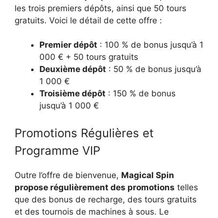
les trois premiers dépôts, ainsi que 50 tours
gratuits. Voici le détail de cette offre :
Premier dépôt
: 100 % de bonus jusqu’à 1
000 € + 50 tours gratuits
Deuxième dépôt
: 50 % de bonus jusqu’à
1 000 €
Troisième dépôt
: 150 % de bonus
jusqu’à 1 000 €
Promotions Régulières et
Programme VIP
Outre l’offre de bienvenue,
Magical Spin
propose régulièrement des promotions
telles
que des bonus de recharge, des tours gratuits
et des tournois de machines à sous. Le