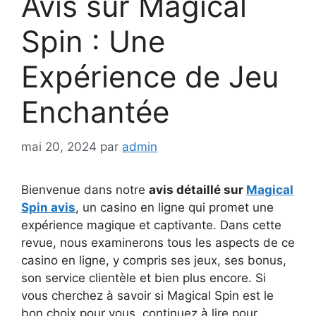
Avis sur Magical
Spin : Une
Expérience de Jeu
Enchantée
mai 20, 2024
par
admin
Bienvenue dans notre
avis détaillé sur
Magical
Spin avis
, un casino en ligne qui promet une
expérience magique et captivante. Dans cette
revue, nous examinerons tous les aspects de ce
casino en ligne, y compris ses jeux, ses bonus,
son service clientèle et bien plus encore. Si
vous cherchez à savoir si Magical Spin est le
bon choix pour vous, continuez à lire pour