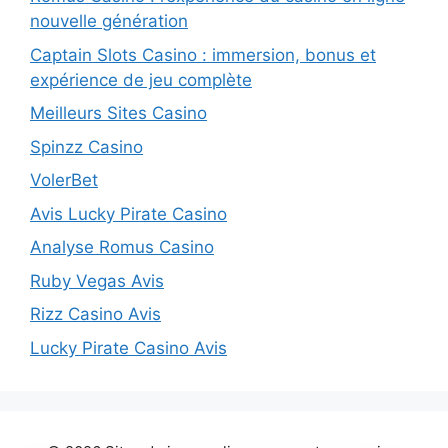
nouvelle génération
Captain Slots Casino : immersion, bonus et
expérience de jeu complète
Meilleurs Sites Casino
Spinzz Casino
VolerBet
Avis Lucky Pirate Casino
Analyse Romus Casino
Ruby Vegas Avis
Rizz Casino Avis
Lucky Pirate Casino Avis